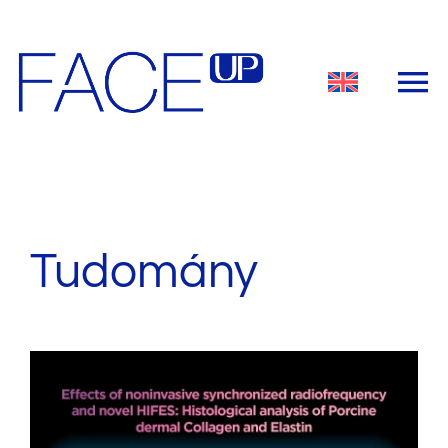
Kihagyás
Tudomány