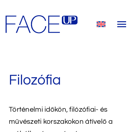
Kihagyás
Filozófia
Történelmi időkön, filózófiai- és
művészeti korszakokon átívelő a